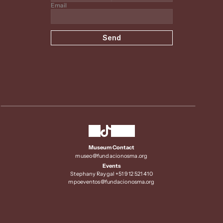
Email
Send
Museum Contact
museo@fundacionosma.org
Events
Stephany Raygal +51 912 521 410
mpoeventos@fundacionosma.org