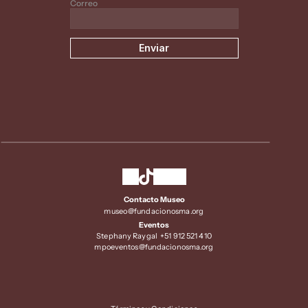
Correo
Enviar
Contacto Museo
museo@fundacionosma.org
Eventos
Stephany Raygal  +51 912 521 410
mpoeventos@fundacionosma.org