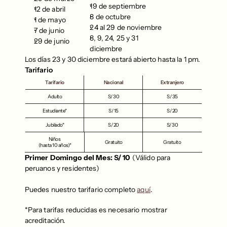
19 de septiembre
12 de abril
8 de octubre
1 de mayo
24 al 29 de noviembre
7 de junio
8, 9, 24, 25 y 31 
29 de junio
diciembre 
Los días 23 y 30 diciembre estará abierto hasta la 1 pm.
Tarifario
Tarifario
Nacional
Extranjero
Adulto
S/ 30
S/ 35
Estudiante*
S/ 15
S/ 20
Jubilado*
S/ 20
S/ 30
Niños 
Gratuito
Gratuito
(hasta 10 años)*
Primer Domingo del Mes: S/ 10
 (Válido para 
peruanos y residentes)
Puedes nuestro tarifario completo 
aquí
.
*Para tarifas reducidas es necesario mostrar 
acreditación.